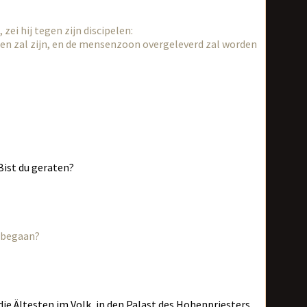
ei hij tegen zijn discipelen:
sen zal zijn, en de mensenzoon overgeleverd zal worden
 Bist du geraten?
u begaan?
ie Ältesten im Volk, in den Palast des Hohenpriesters,