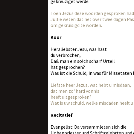
gekreuziget werde.
Toen Jezus deze woorden gesproken had, z
Jullie weten dat het over twee dagen Pa
om gekruisigd te worden.
Koor
Herzliebster Jesu, was hast
du verbrochen,
Daß man ein solch scharf Urteil
hat gesprochen?
Was ist die Schuld, in was für Missetaten
Liefste heer Jezus, wat hebt u misdaan,
dat men zo' hard vonnis
heeft uitgesproken?
Wat is uw schuld, welke misdaden heeft 
Recitatief
Evangelist: Da versammleten sich die
Hohenpriester und Schriftgelehrten und d