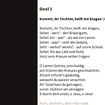
Deel 1
Kommt, ihr Töchter, helft mir klagen
(
Kommt, ihr Töchter, helft mir klagen,
Sehet - wen? - den Bräutigam,
Sehet ihn - wie? - als wie ein Lamm.
Sehet - was? - seht die Geduld,
Seht - wohin? wohin? - auf unsre Schuld.
Sehet ihn aus Lieb und Huld,
Holz vom Kreuze selber tragen.
O Lamm Gottes, unschuldig
am Stamm des Kreuzes geschlachtet,
Allzeit erfund'n geduldig,
wiewohl du warest verachtet.
All' Sünd hast du getragen,
sonst müßten wir verzagen.
Erbarm dich unser, o Jesu, o Jesu!
Kom, dochters, deel mijn rouw