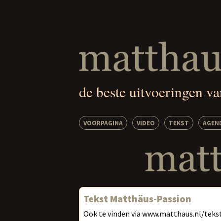
de beste uitvoeringen v
VOORPAGINA
VIDEO
TEKST
AGEN
Tekst Matthäus-Passion
Ook te vinden via www.matthaus.nl/teks