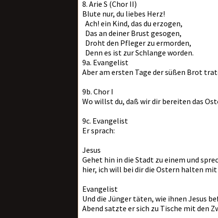
8. Arie S (Chor II)
Blute nur, du liebes Herz!
Ach! ein Kind, das du erzogen,
Das an deiner Brust gesogen,
Droht den Pfleger zu ermorden,
Denn es ist zur Schlange worden.
9a. Evangelist
Aber am ersten Tage der süßen Brot trat
9b. Chor I
Wo willst du, daß wir dir bereiten das O
9c. Evangelist
Er sprach:
Jesus
Gehet hin in die Stadt zu einem und sprec
hier, ich will bei dir die Ostern halten m
Evangelist
Und die Jünger täten, wie ihnen Jesus b
Abend satzte er sich zu Tische mit den Zw