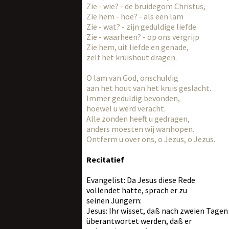
Zie - wie? - de bruidegom Christus,
Zie hem - hoe? - als een lam
Zie - wat? - zijn geduldige liefde
Zie - waarheen? - op ons vergrijp
Zie hem, uit liefde en genade,
zelf het kruishout dragen.
O lam van God, onschuldig
aan het hout van het kruis geslacht.
Immer geduldig bevonden,
hoewel u werd veracht.
Alle zonden heeft u gedragen,
anders moesten wij wanhopen.
Ontferm u over ons, o Jezus, o Jezus.
Recitatief
Evangelist: Da Jesus diese Rede
vollendet hatte, sprach er zu
seinen Jüngern:
Jesus: Ihr wisset, daß nach zweien Tage
überantwortet werden, daß er