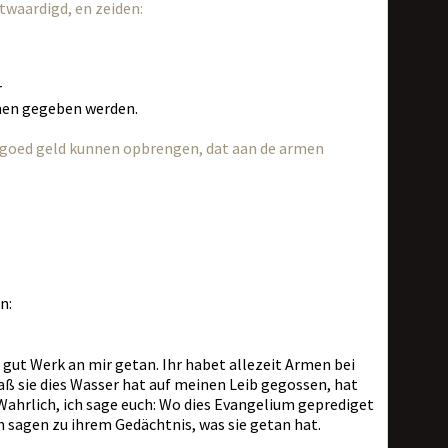
ntwaardigd, en zeiden:
r
men gegeben werden.
d goed geld kunnen opbrengen, dat aan de armen
n:
gut Werk an mir getan. Ihr habet allezeit Armen bei
Daß sie dies Wasser hat auf meinen Leib gegossen, hat
Wahrlich, ich sage euch: Wo dies Evangelium geprediget
h sagen zu ihrem Gedächtnis, was sie getan hat.