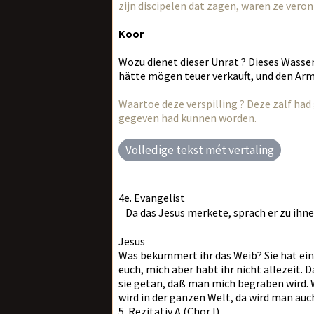
zijn discipelen dat zagen, waren ze vero
Koor
Wozu dienet dieser Unrat ? Dieses Wasse
hätte mögen teuer verkauft, und den Ar
Waartoe deze verspilling ? Deze zalf ha
gegeven had kunnen worden.
Volledige tekst mét vertaling
4e. Evangelist
Da das Jesus merkete, sprach er zu ihne
Jesus
Was bekümmert ihr das Weib? Sie hat ein 
euch, mich aber habt ihr nicht allezeit. 
sie getan, daß man mich begraben wird. 
wird in der ganzen Welt, da wird man auc
5. Rezitativ A (Chor I)