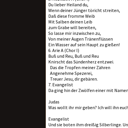
Du lieber Heiland du,
Wenn deiner Jünger töricht streiten,
Daß diese fromme Weib
Mit Salben deinen Leib
zum Grabe will bereiten,
So lasse mir inzwischen zu,
Von meiner Augen Tränenflüssen
Ein Wasser auf sein Haupt zu gießen!
6. Arie A (Chor I)
Buß und Reu, Buß und Reu
Knirscht das Sündenherz entzwei.
Das die Tropfen meiner Zähren
Angenehme Spezerei,
Treuer Jesu, dir gebären.
7. Evangelist
Da ging hin der Zwölfen einer mit Namen
Judas
Was wollt ihr mir geben? Ich will ihn euc
Evangelist
Und sie boten ihm dreißig Silberlinge. Un