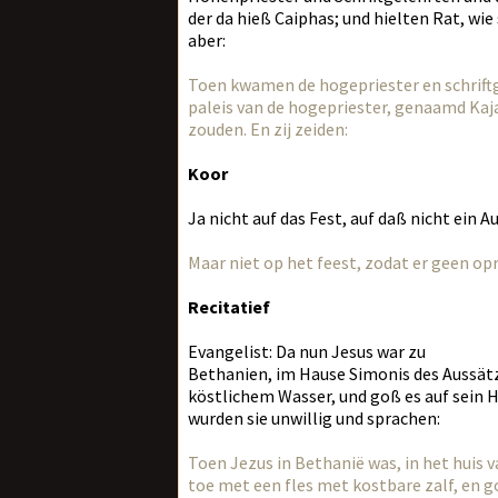
der da hieß Caiphas; und hielten Rat, wie
aber:
Toen kwamen de hogepriester en schriftge
paleis van de hogepriester, genaamd Kaja
zouden. En zij zeiden:
Koor
Ja nicht auf das Fest, auf daß nicht ein A
Maar niet op het feest, zodat er geen op
Recitatief
Evangelist: Da nun Jesus war zu
Bethanien, im Hause Simonis des Aussätzi
köstlichem Wasser, und goß es auf sein H
wurden sie unwillig und sprachen:
Toen Jezus in Bethanië was, in het huis
toe met een fles met kostbare zalf, en goo