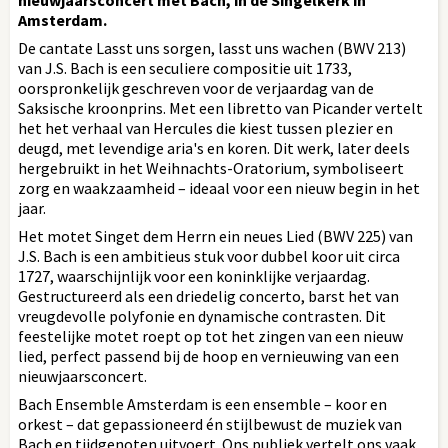
Amsterdam.
De cantate Lasst uns sorgen, lasst uns wachen (BWV 213)
van J.S. Bach is een seculiere compositie uit 1733,
oorspronkelijk geschreven voor de verjaardag van de
Saksische kroonprins. Met een libretto van Picander vertelt
het het verhaal van Hercules die kiest tussen plezier en
deugd, met levendige aria's en koren. Dit werk, later deels
hergebruikt in het Weihnachts-Oratorium, symboliseert
zorg en waakzaamheid – ideaal voor een nieuw begin in het
jaar.
Het motet Singet dem Herrn ein neues Lied (BWV 225) van
J.S. Bach is een ambitieus stuk voor dubbel koor uit circa
1727, waarschijnlijk voor een koninklijke verjaardag.
Gestructureerd als een driedelig concerto, barst het van
vreugdevolle polyfonie en dynamische contrasten. Dit
feestelijke motet roept op tot het zingen van een nieuw
lied, perfect passend bij de hoop en vernieuwing van een
nieuwjaarsconcert.
Bach Ensemble Amsterdam is een ensemble – koor en
orkest – dat gepassioneerd én stijlbewust de muziek van
Bach en tijdgenoten uitvoert. Ons publiek vertelt ons vaak