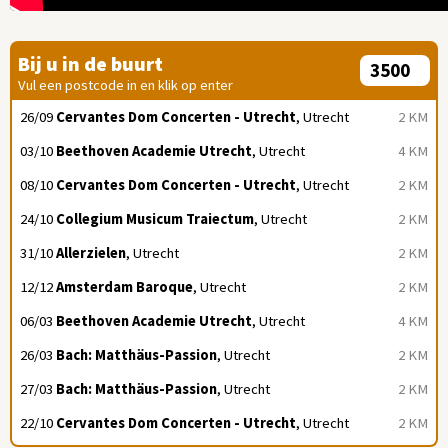
Bij u in de buurt
Vul een postcode in en klik op enter
26/09
Cervantes Dom Concerten - Utrecht
, Utrecht
2 KM
03/10
Beethoven Academie Utrecht
, Utrecht
4 KM
08/10
Cervantes Dom Concerten - Utrecht
, Utrecht
2 KM
24/10
Collegium Musicum Traiectum
, Utrecht
2 KM
31/10
Allerzielen
, Utrecht
2 KM
12/12
Amsterdam Baroque
, Utrecht
2 KM
06/03
Beethoven Academie Utrecht
, Utrecht
4 KM
26/03
Bach: Matthäus-Passion
, Utrecht
2 KM
27/03
Bach: Matthäus-Passion
, Utrecht
2 KM
22/10
Cervantes Dom Concerten - Utrecht
, Utrecht
2 KM