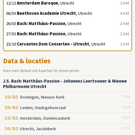
12/12
Amsterdam Baroque
, Utrecht
2 KM
06/03
Beethoven Academie Utrecht
, Utrecht
4 KM
26/03
Bach: Matthäus-Passion
, Utrecht
2 KM
27/03
Bach: Matthäus-Passion
, Utrecht
2 KM
22/10
Cervantes Dom Concerten - Utrecht
, Utrecht
2 KM
Data & locaties
Kies een datum om kaarten te reserveren.
J.S. Bach: Matthäus-Passion - Johannes Leertouwer & Nieuwe
Philharmonie Utrecht
Groningen, Nieuwe Kerk
19/03
19:00
Leiden, Stadsgehoorzaal
20/03
19:30
Amsterdam, Dominicuskerk
23/03
19:30
Utrecht, Jacobikerk
26/03
13:30