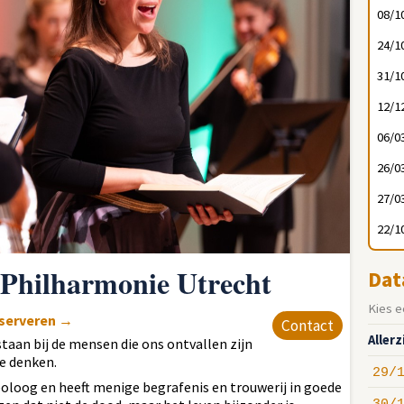
08/1
24/1
31/1
12/1
06/0
26/0
27/0
22/1
e Philharmonie Utrecht
Dat
Kies e
eserveren
→
Contact
Aller
staan bij de mensen die ons ontvallen zijn
te denken.
29/
oloog en heeft menige begrafenis en trouwerij in goede