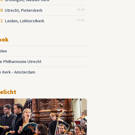
10
Utrecht, Pieterskerk
10
19:30
Leiden, Lokhorstkerk
11
15:00
ook
ielen
 Philharmonie Utrecht
e Kerk - Amsterdam
elicht