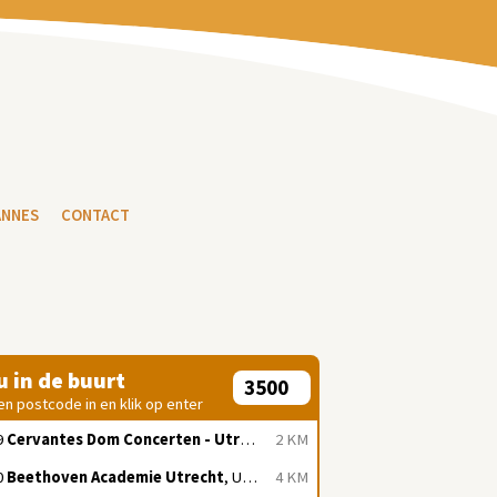
ANNES
CONTACT
 u in de buurt
en postcode in en klik op enter
9
Cervantes Dom Concerten - Utrecht
, Utrecht
2 KM
0
Beethoven Academie Utrecht
, Utrecht
4 KM