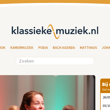
ROK
KAMERMUZIEK
PODIA
BACH AGENDA
MATTHAUS
JOH
Bij
Vul e
26/0
03/1