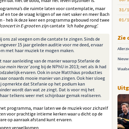
en dat niet de dood, maar het leven bijzonder is.
30/
programma’s die ruimte laten voor contemplatie, maar
31/
af en toe de vraag krijgen of we niet vaker en meer Bach
ijn - heb ik deze keer een programma gebouwd rond twee
01/
lconcert in E-groot
en zijn cantate
‘Ich habe genug’.
Zie 
ij ons zal voegen om die cantate te zingen. Sinds de
ongeveer 15 jaar geleden auditie voor me deed, ervaar
Allerz
ht om met haar muziek te mogen maken.
Nieuwe
t naar aanleiding van de manier waarop Stefanie de
esse mein Herze’
zong bij de NPhU in 2013; net als ik had
Waals
oodzakelijk ervaren. Ook in onze Matthäus producties
t haar onaards mooie manier van zingen. Ook hier sloeg
 hij opmerkte dat Stefanie op het podium kan
Uitg
nder wordt dan wat ze zingt. Dat is voor mij het
t haar telkens weer met schijnbaar gemak realiseren.
 het programma, maar laten we de muziek voor zichzelf
en voor prachtige intieme kerken waar u dicht op de
ware op aanraak afstand kunt ervaren.
e mogen verwelkomen