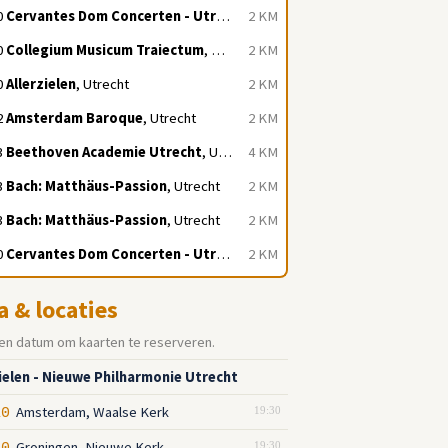
0
Cervantes Dom Concerten - Utrecht
, Utrecht
2 KM
0
Collegium Musicum Traiectum
, Utrecht
2 KM
0
Allerzielen
, Utrecht
2 KM
2
Amsterdam Baroque
, Utrecht
2 KM
3
Beethoven Academie Utrecht
, Utrecht
4 KM
3
Bach: Matthäus-Passion
, Utrecht
2 KM
3
Bach: Matthäus-Passion
, Utrecht
2 KM
0
Cervantes Dom Concerten - Utrecht
, Utrecht
2 KM
a & locaties
en datum om kaarten te reserveren.
zielen - Nieuwe Philharmonie Utrecht
Amsterdam, Waalse Kerk
10
19:30
Groningen, Nieuwe Kerk
19:30