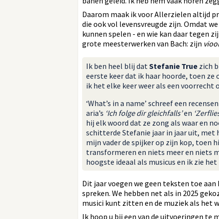
banen geleid. Ik heb hem vaak horen zegg
Daarom maak ik voor Allerzielen altijd 
die ook vol levensvreugde zijn. Omdat we 
kunnen spelen - en wie kan daar tegen z
grote meesterwerken van Bach: zijn
vioo
Ik ben heel blij dat
Stefanie True
zich b
eerste keer dat ik haar hoorde, toen ze 
ik het elke keer weer als een voorrec
‘What’s in a name’ schreef een recensen
aria’s
‘Ich folge dir gleichfalls’
en
‘Zerfli
hij elk woord dat ze zong als waar en n
schitterde Stefanie jaar in jaar uit, me
mijn vader de spijker op zijn kop, toen
transformeren en niets meer en niets mi
hoogste ideaal als musicus en ik zie he
Dit jaar voegen we geen teksten toe aan
spreken. We hebben net als in 2025 gekoz
musici kunt zitten en de muziek als het 
Ik hoop u bij een van de uitvoeringen t