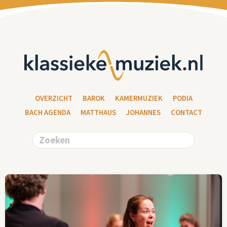
OVERZICHT
BAROK
KAMERMUZIEK
PODIA
BACH AGENDA
MATTHAUS
JOHANNES
CONTACT