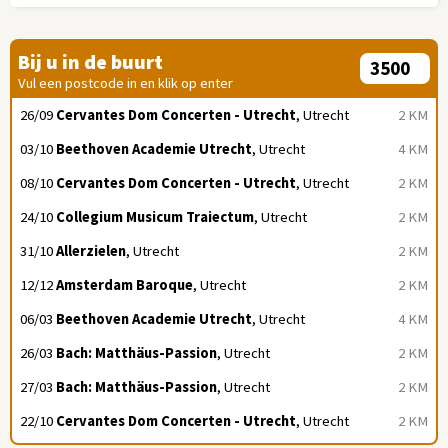
Bij u in de buurt
Vul een postcode in en klik op enter
26/09
Cervantes Dom Concerten - Utrecht
, Utrecht
2 KM
03/10
Beethoven Academie Utrecht
, Utrecht
4 KM
08/10
Cervantes Dom Concerten - Utrecht
, Utrecht
2 KM
24/10
Collegium Musicum Traiectum
, Utrecht
2 KM
31/10
Allerzielen
, Utrecht
2 KM
12/12
Amsterdam Baroque
, Utrecht
2 KM
06/03
Beethoven Academie Utrecht
, Utrecht
4 KM
26/03
Bach: Matthäus-Passion
, Utrecht
2 KM
27/03
Bach: Matthäus-Passion
, Utrecht
2 KM
22/10
Cervantes Dom Concerten - Utrecht
, Utrecht
2 KM