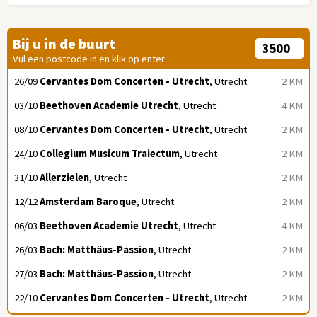
Bij u in de buurt
Vul een postcode in en klik op enter
26/09
Cervantes Dom Concerten - Utrecht
, Utrecht
2 KM
03/10
Beethoven Academie Utrecht
, Utrecht
4 KM
08/10
Cervantes Dom Concerten - Utrecht
, Utrecht
2 KM
24/10
Collegium Musicum Traiectum
, Utrecht
2 KM
31/10
Allerzielen
, Utrecht
2 KM
12/12
Amsterdam Baroque
, Utrecht
2 KM
06/03
Beethoven Academie Utrecht
, Utrecht
4 KM
26/03
Bach: Matthäus-Passion
, Utrecht
2 KM
27/03
Bach: Matthäus-Passion
, Utrecht
2 KM
22/10
Cervantes Dom Concerten - Utrecht
, Utrecht
2 KM