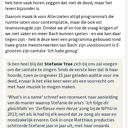
heb hem vaak horen zeggen dat niet de dood, maar het
leven bijzonder is.
Daarom maak ik voor Allerzielen altijd programma’s die
ruimte laten voor contemplatie, maar die ook vol
levensvreugde zijn. Omdat we af en toe de vraag krijgen of
we niet vaker en meer Bach kunnen spelen - en wie kan daar
tegen zijn - heb ik deze keer een programma gebouwd rond
twee grote meesterwerken van Bach: zijn
vioolconcert in E-
groot
en zijn cantate
‘Ich habe genug’.
Ik ben heel blij dat
Stefanie True
zich bij ons zal voegen
om die cantate te zingen. Sinds de eerste keer dat ik haar
hoorde, toen ze ongeveer 15 jaar geleden auditie voor me
deed, ervaar ik het elke keer weer als een voorrecht om
met haar muziek te mogen maken.
‘What’s in a name’ schreef een recensent naar aanleiding
van de manier waarop Stefanie de aria’s
‘Ich folge dir
gleichfalls’
en
‘Zerfliesse mein Herze’
zong bij de NPhU in
2013; net als ik had hij elk woord dat ze zong als waar en
noodzakelijk ervaren. Ook in onze Matthäus producties
schitterde Stefanie jaar in jaar uit, met haar onaards