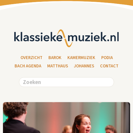
OVERZICHT
BAROK
KAMERMUZIEK
PODIA
BACH AGENDA
MATTHAUS
JOHANNES
CONTACT