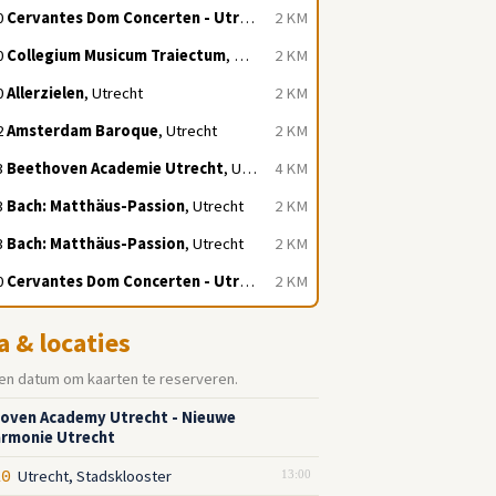
0
Cervantes Dom Concerten - Utrecht
, Utrecht
2 KM
0
Collegium Musicum Traiectum
, Utrecht
2 KM
0
Allerzielen
, Utrecht
2 KM
2
Amsterdam Baroque
, Utrecht
2 KM
3
Beethoven Academie Utrecht
, Utrecht
4 KM
3
Bach: Matthäus-Passion
, Utrecht
2 KM
3
Bach: Matthäus-Passion
, Utrecht
2 KM
0
Cervantes Dom Concerten - Utrecht
, Utrecht
2 KM
a & locaties
en datum om kaarten te reserveren.
oven Academy Utrecht - Nieuwe
armonie Utrecht
Utrecht, Stadsklooster
10
13:00