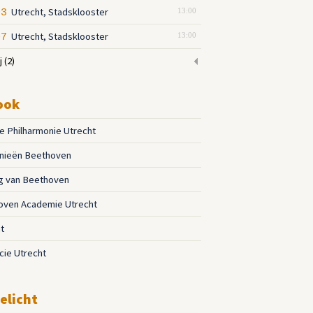
Utrecht, Stadsklooster
03
13:00
Utrecht, Stadsklooster
07
13:00
j
(2)
ook
 Philharmonie Utrecht
nieën Beethoven
g van Beethoven
oven Academie Utrecht
t
cie Utrecht
elicht