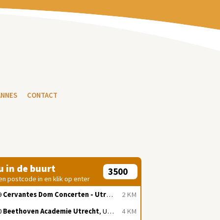
ANNES
CONTACT
 u in de buurt
en postcode in en klik op enter
9
Cervantes Dom Concerten - Utrecht
, Utrecht
2 KM
0
Beethoven Academie Utrecht
, Utrecht
4 KM