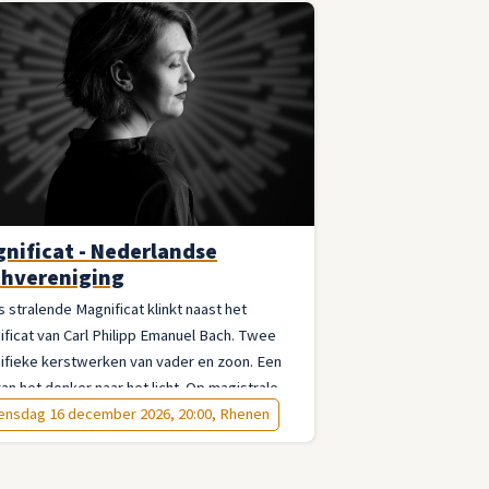
nificat - Nederlandse
hvereniging
 stralende Magnificat klinkt naast het
ficat van Carl Philipp Emanuel Bach. Twee
ifieke kerstwerken van vader en zoon. Een
van het donker naar het licht. Op magistrale
 uitgevoerd.
nsdag 16 december 2026, 20:00, Rhenen