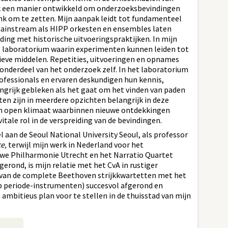
 ik een manier ontwikkeld om onderzoeksbevindingen
nk om te zetten. Mijn aanpak leidt tot fundamenteel
mainstream als HIPP orkesten en ensembles laten
nding met historische uitvoeringspraktijken. In mijn
t laboratorium waarin experimenten kunnen leiden tot
sieve middelen. Repetities, uitvoeringen en opnames
nderdeel van het onderzoek zelf. In het laboratorium
ofessionals en ervaren deskundigen hun kennis,
langrijk gebleken als het gaat om het vinden van paden
ten zijn in meerdere opzichten belangrijk in deze
een open klimaat waarbinnen nieuwe ontdekkingen
tale rol in de verspreiding van de bevindingen.
el aan de Seoul National University Seoul, als professor
e,
terwijl mijn werk in Nederland voor het
we Philharmonie Utrecht en het Narratio Quartet
gerond, is mijn relatie met het CvA in rustiger
van de complete Beethoven strijkkwartetten met het
p periode-instrumenten) succesvol afgerond en
 ambitieus plan voor te stellen in de thuisstad van mijn