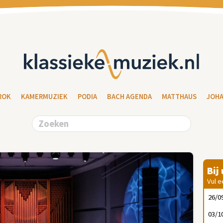
ROK
KAMERMUZIEK
PODIA
BACH AGENDA
MATTHAUS
JOH
Bij
Vul e
26/0
03/1