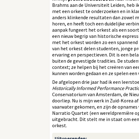
Brahms aan de Universiteit Leiden, heb
met een orkest te onderzoeken en in kla
anders klinkende resultaten dan zowel 
horen, en heeft toch een duidelijke verbi
aanpak fungeert het orkest als een soor
een nieuw begrip van historische expres
met het orkest worden zo een spannend o
van het orkest delen studenten, jonge pr
ervaring en perspectieven. Dit is een be
buiten de gevestigde tradities. De studen
context; ze helpen bij het creëren van 
kunnen worden gedaan en ze spelen een vi
De afgelopen drie jaar had ik een leersto
Historically Informed Performance Practic
Conservatorium van Amsterdam, de Nieu
doorliep. Nu is mijn werk in Zuid-Korea af
vaarwater gekomen, en zijn de opnames 
Narratio Quartet (een wereldpremière o
uitgebracht. Dit stelt me in staat om een
orkest.
Uitvoerenden
: