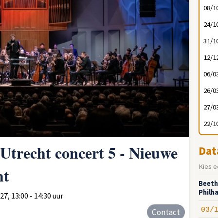
08/1
24/1
31/1
12/1
06/0
26/0
27/0
22/1
trecht concert 5 - Nieuwe
Dat
Kies e
ht
Beeth
Philh
7, 13:00 - 14:30 uur
03/
Contact