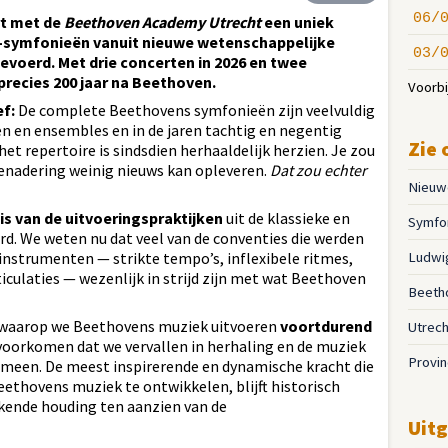
06/
rt met de
Beethoven Academy Utrecht
een uniek
n-symfonieën vanuit nieuwe wetenschappelijke
03/
evoerd. Met drie concerten in 2026 en twee
precies 200 jaar na Beethoven.
Voorbi
ef:
De complete Beethovens symfonieën zijn veelvuldig
n en ensembles en in de jaren tachtig en negentig
Zie 
 repertoire is sindsdien herhaaldelijk herzien. Je zou
nadering weinig nieuws kan opleveren.
Dat zou echter
Nieuwe
is van de uitvoeringspraktijken
uit de klassieke en
Symfo
d. We weten nu dat veel van de conventies die werden
nstrumenten — strikte tempo’s, inflexibele ritmes,
Ludwi
culaties — wezenlijk in strijd zijn met wat Beethoven
Beeth
n waarop we Beethovens muziek uitvoeren
voortdurend
Utrech
oorkomen dat we vervallen in herhaling en de muziek
Provin
omeen. De meest inspirerende en dynamische kracht die
ethovens muziek te ontwikkelen, blijft historisch
kende houding ten aanzien van de
Uitg