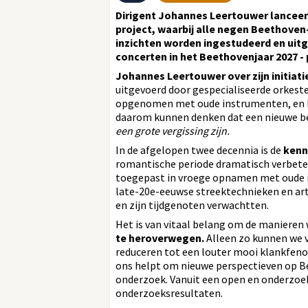
Dirigent Johannes Leertouwer lancee
project, waarbij alle negen Beethove
inzichten worden ingestudeerd en uitg
concerten in het Beethovenjaar 2027 - 
Johannes Leertouwer over zijn initiati
uitgevoerd door gespecialiseerde orkeste
opgenomen met oude instrumenten, en het
daarom kunnen denken dat een nieuwe be
een grote vergissing zijn.
In de afgelopen twee decennia is de
kenn
romantische periode dramatisch verbeter
toegepast in vroege opnamen met oude i
late-20e-eeuwse streektechnieken en arti
en zijn tijdgenoten verwachtten.
Het is van vitaal belang om de maniere
te heroverwegen.
Alleen zo kunnen we v
reduceren tot een louter mooi klankfen
ons helpt om nieuwe perspectieven op Be
onderzoek. Vanuit een open en onderzoe
onderzoeksresultaten.