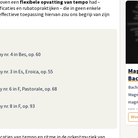
hoven een
flexibele opvatting van tempo
had –
icaties en rubatopraktijken – die in geen enkele
ffectieve toepassing hiervan zou ons begrip van zijn
nr. 4 in Bes, op. 60
Mag
nr. 3 in Es, Eroica, op. 55
Bac
Bachs
nr. 6 in F, Pastorale, op. 68
Magni
magn
nr. 8 in F, op. 93
reis 
wijze
Woe
caties van tempo en ritme in de orkestmuziek van